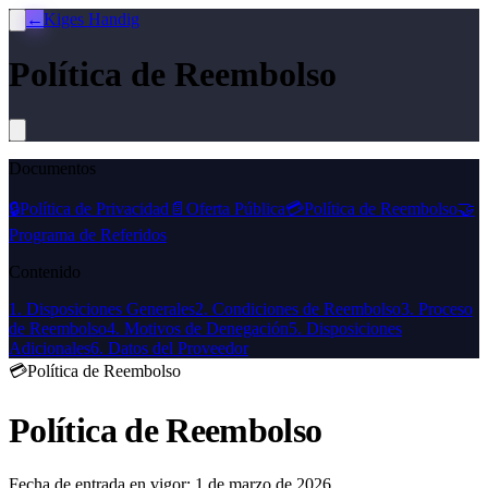
←
Kiges Handig
Política de Reembolso
Documentos
🔒
Política de Privacidad
📄
Oferta Pública
💳
Política de Reembolso
🤝
Programa de Referidos
Contenido
1. Disposiciones Generales
2. Condiciones de Reembolso
3. Proceso
de Reembolso
4. Motivos de Denegación
5. Disposiciones
Adicionales
6. Datos del Proveedor
💳
Política de Reembolso
Política de Reembolso
Fecha de entrada en vigor: 1 de marzo de 2026